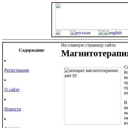
На главную страницу сайта
Cодержание
Магнитотерапи
С
Регистрация
й
м
о
п
О сайте
н
В
м
Новости
м
о
в