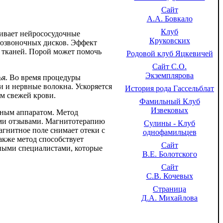
Сайт
А.А. Бовкало
Клуб
ивает нейрососудочные
Круковских
позвоночных дисков. Эффект
 тканей. Порой может помочь
Родовой клуб Яцкевичей
Сайт С.О.
Экземплярова
ья. Во время процедуры
и и нервные волокна. Ускоряется
История рода Гассельблат
ом свежей крови.
Фамильный Клуб
Извековых
ьным аппаратом. Метод
ыми отзывами. Магнитотерапию
Сулины - Клуб
гнитное поле снимает отеки с
однофамильцев
акже метод способствует
Сайт
зными специалистами, которые
В.Е. Болотского
Сайт
С.В. Кочевых
Страница
Д.А. Михайлова