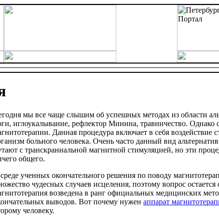
я
егодня мы все чаще слышим об успешных методах из области ал
оги, иглоукалывание, рефлектор Минина, травничество. Однако 
агнитотерапии. Данная процедура включает в себя воздействие с
рганизм больного человека. Очень часто данный вид альтернат
утают с транскраниальной магнитной стимуляцией, но эти проц
ичего общего.
 среде ученных окончательного решения по поводу магнитотерапи
ножество чудесных случаев исцеления, поэтому вопрос остается
агнитотерапия возведена в ранг официальных медицинских метод
кончательных выводов. Вот почему нужен
аппарат магнитотерап
торому человеку.