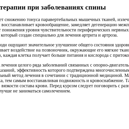
терапии при заболеваниях спины
ет снижению тонуса паравертебальных мышечных тканей, излеч
 восстанавливает кровообращение, замедляет дегенерацию меж
чет понижения уровня чувствительности периферических нервных
, который создан специально для лечения артрита и артроза.
юди ощущают значительное улучшение общего состояния здоров
ывает воздействие на позвоночник, окружающие его мягкие ткан
, каждая клетка получает больше питания и кислорода с приток
 лечения целого ряда заболеваний связанных с опорно-двигател
казаний, эффективность которого подтверждена многочисленн
ьный метод лечения в сочетании с традиционной медициной. Ма
а, тем самым восстанавливая подвижность и кровоснабжение. Т
язкости состава крови. Перед курсом следует поговорить с ра
лучше не заниматься самолечением.