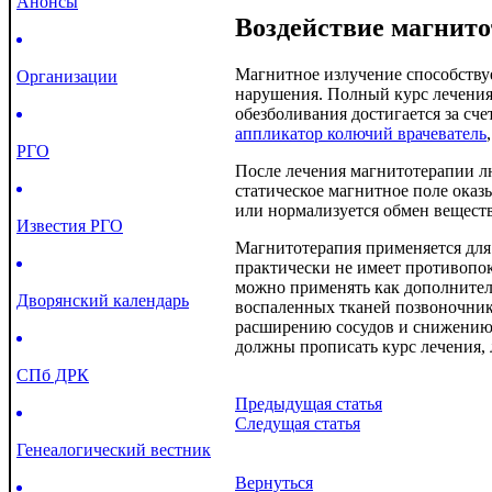
Анонсы
Воздействие магнито
Магнитное излучение способству
Организации
нарушения. Полный курс лечения
обезболивания достигается за с
аппликатор колючий врачеватель
РГО
После лечения магнитотерапии л
статическое магнитное поле оказ
или нормализуется обмен веществ
Известия РГО
Магнитотерапия применяется для
практически не имеет противопо
можно применять как дополнител
Дворянский календарь
воспаленных тканей позвоночник
расширению сосудов и снижению в
должны прописать курс лечения, 
СПб ДРК
Предыдущая статья
Следущая статья
Генеалогический вестник
Вернуться