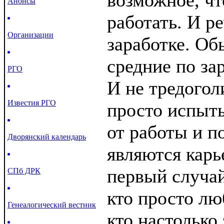
возможное, ч
Анонсы
работать. И ре
Организации
заработке. Об
средние по за
РГО
И не тредогол
Известия РГО
просто испыт
от работы и п
Дворянский календарь
являются карь
первый случай.
СПб ДРК
кто просто люб
Генеалогический вестник
кто настолько 