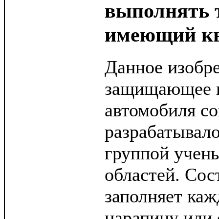
выполнять т
имеющий к
Данное изобр
защищающее 
автомобиля с
разрабатывал
группой учен
областей. Сос
заполняет ка
царапину или 