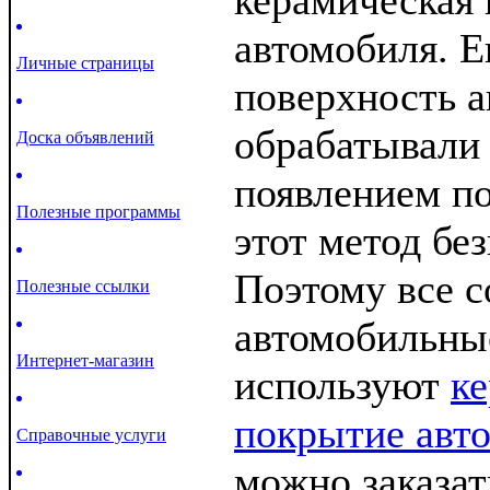
керамическая 
автомобиля. Е
Личные страницы
поверхность 
обрабатывали 
Доска объявлений
появлением п
Полезные программы
этот метод бе
Поэтому все 
Полезные ссылки
автомобильны
Интернет-магазин
используют
к
покрытие авт
Справочные услуги
можно заказат