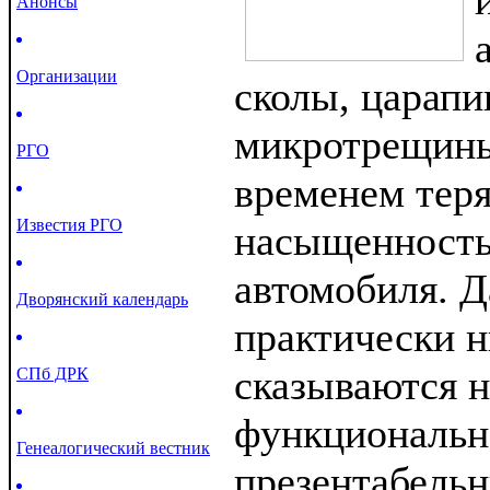
Анонсы
Организации
сколы, царапи
микротрещины,
РГО
временем теря
Известия РГО
насыщенность 
автомобиля. 
Дворянский календарь
практически н
сказываются н
СПб ДРК
функционально
Генеалогический вестник
презентабель