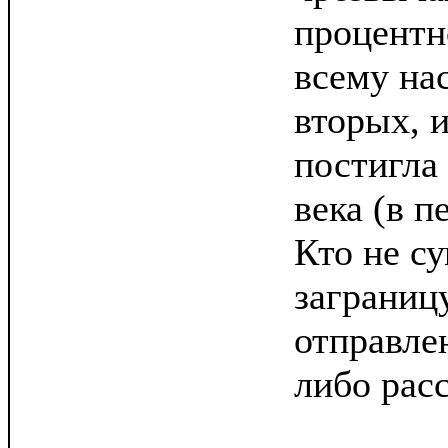
процентн
всему на
вторых, и
постигла 
века (в 
Кто не с
заграницу
отправлен
либо рас