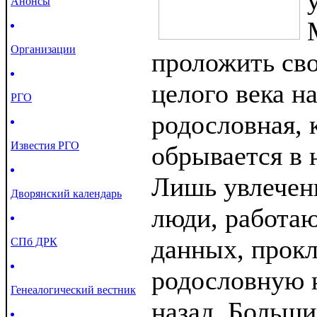
Анонсы
Организации
проложить сво
целого века н
РГО
родословная, 
Известия РГО
обрывается в 
Лишь увлечен
Дворянский календарь
люди, работа
данных, прок
СПб ДРК
родословную н
Генеалогический вестник
назад. Больш