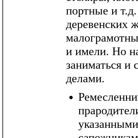
портные и т.д
деревенских 
малограмотны,
и имели. Но н
заниматься и
делами.
Ремесленни
прародител
указанным
сапожникам