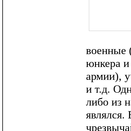
военные 
юнкера и
армии), 
и т.д. Од
либо из 
являлся.
чрезвыча