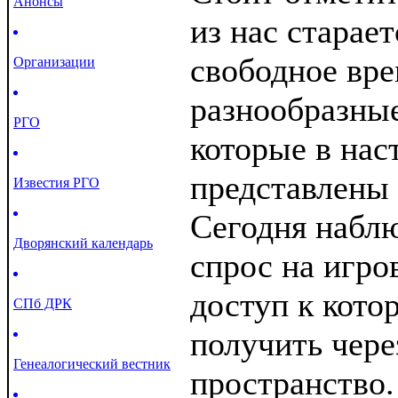
Анонсы
из нас старает
свободное вре
Организации
разнообразные
РГО
которые в нас
представлены
Известия РГО
Сегодня набл
Дворянский календарь
спрос на игро
доступ к кот
СПб ДРК
получить чере
Генеалогический вестник
пространство.