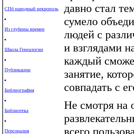
давно стал те
СПб народный некрополь
сумело объеди
Из глубины времен
людей с разл
и взглядами н
Школа Генеалогии
каждый сможет
Публикации
занятие, кото
совпадать с е
Библиография
Не смотря на
Библиотека
развлекательн
всего пользов
Персоналия