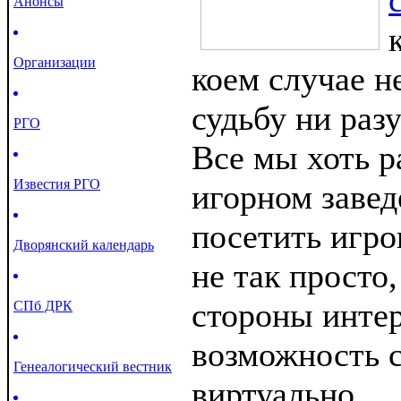
Анонсы
Организации
коем случае н
судьбу ни разу
РГО
Все мы хоть р
Известия РГО
игорном завед
посетить игро
Дворянский календарь
не так просто,
стороны интер
СПб ДРК
возможность с
Генеалогический вестник
виртуально.