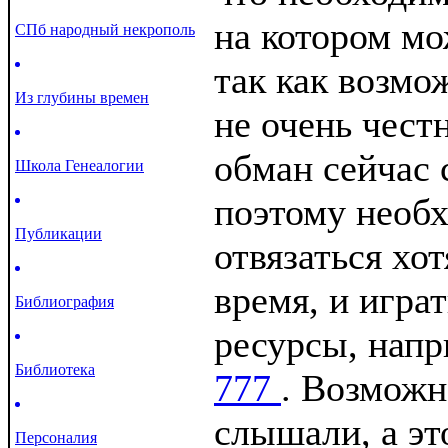
на котором мо
СПб народный некрополь
так как возмо
Из глубины времен
не очень чест
обман сейчас 
Школа Генеалогии
поэтому необх
Публикации
отвязаться хот
время, и игра
Библиография
ресурсы, нап
Библиотека
777
. Возможн
слышали, а это
Персоналия