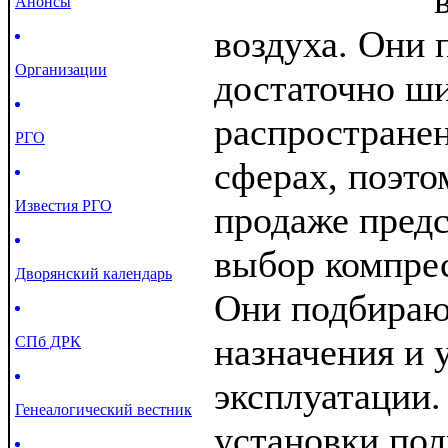
Анонсы
воздуха. Они 
Организации
достаточно ш
распространен
РГО
сферах, поэто
Известия РГО
продаже пред
выбор компре
Дворянский календарь
Они подбираю
назначения и 
СПб ДРК
эксплуатации
Генеалогический вестник
установки пол