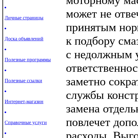
моторному мас
может не отве
Личные страницы
принятым нор
к подбору см
Доска объявлений
с недолжным 
Полезные программы
ответственнос
заметно сокра
Полезные ссылки
службы конст
Интернет-магазин
замена отдель
повлечет доп
Справочные услуги
расходы. Выго