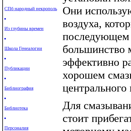
Они использу
СПб народный некрополь
воздуха, кото
Из глубины времен
последующем 
большинство 
Школа Генеалогии
эффективно ра
Публикации
хорошем смаз
центрального 
Библиография
Для смазыван
Библиотека
стоит прибега
Персоналия