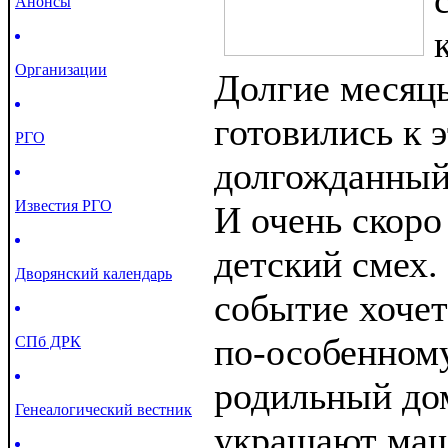
Анонсы
Организации
Долгие месяц
готовились к 
РГО
долгожданный
Известия РГО
И очень скоро
детский смех.
Дворянский календарь
событие хочет
по-особенному
СПб ДРК
родильный дом
Генеалогический вестник
украшают маш