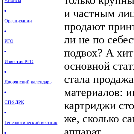
только крупны
Анонсы
и частным ли
Организации
продают прин
ли не по себе
РГО
подвох? А хит
Известия РГО
основной стат
стала продаж
Дворянский календарь
материалов: и
картриджи сто
СПб ДРК
же, сколько с
Генеалогический вестник
аппарат.