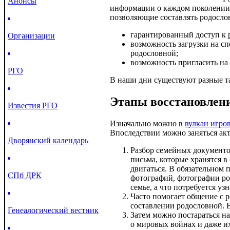
Анонсы
информации о каждом поколении.
позволяющие составлять родосло
гарантированный доступ к р
Организации
возможность загрузки на с
родословной;
возможность пригласить на 
РГО
В наши дни существуют разные т
Этапы восстановлен
Известия РГО
Изначально можно в
вулкан игро
Впоследствии можно заняться ак
Дворянский календарь
Разбор семейных документо
письма, которые хранятся в
двигаться. В обязательном 
СПб ДРК
фотографий, фотографии ро
семье, а что потребуется узн
Часто помогает общение с р
составлении родословной. 
Генеалогический вестник
Затем можно постараться н
о мировых войнах и даже и