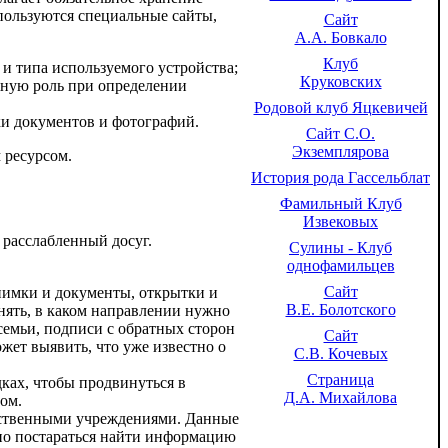
ользуются специальные сайты,
Сайт
А.А. Бовкало
Клуб
 и типа используемого устройства;
Круковских
жную роль при определении
Родовой клуб Яцкевичей
ки документов и фотографий.
Сайт С.О.
Экземплярова
 ресурсом.
История рода Гассельблат
Фамильный Клуб
Извековых
 расслабленный досуг.
Сулины - Клуб
однофамильцев
Сайт
снимки и документы, открытки и
В.Е. Болотского
онять, в каком направлении нужно
семьи, подписи с обратных сторон
Сайт
ет выявить, что уже известно о
С.В. Кочевых
Страница
дках, чтобы продвинуться в
Д.А. Михайлова
ом.
арственными учреждениями. Данные
жно постараться найти информацию