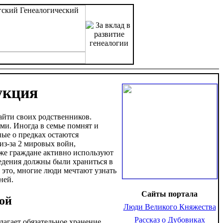
укция
айти своих родственников.
ми. Иногда в семье помнят и
ные о предках остаются
из-за 2 мировых войн,
 же граждане активно используют
сведения должны были храниться в
 это, многие люди мечтают узнать
ней.
Сайты портала
ой
Люди Великого Княжества
Рассказ о Дубовиках
лагает обязательное хранение