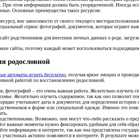
 При этом информация должна быть упорядоченной. Иногда исп
вные. Основные преимущества таких ресурсов:
есурсу, вне зависимости от своего текущего месторасположения
пециальный сервис фотографий, документов, которые играют ва
сайт родственников для внесения личных данных о роде, загруз
акие сайты, поэтому каждый может воспользоваться подходящим
ия родословной
вые автоматы играть бесплатно
, получая яркие эмоции и проводя
тивной работой по восстановлению родословной.
в, фотографий – это очень важная работа. Желательно изучить 
 семье. Желательно изучить содержимое, так как оно позволит п
порядке учитывают даты в документах для определения истории 
дственников в форме или специальной одежде. Именно это помож
ать.
одственниками. Возможно, они могут что-либо рассказать о пре
Все важные моменты нужно фиксировать удобным для себя образ
айти информацию в интернете, так как она представлена госуд
х участниках активно появляются в интернете. В результате мо