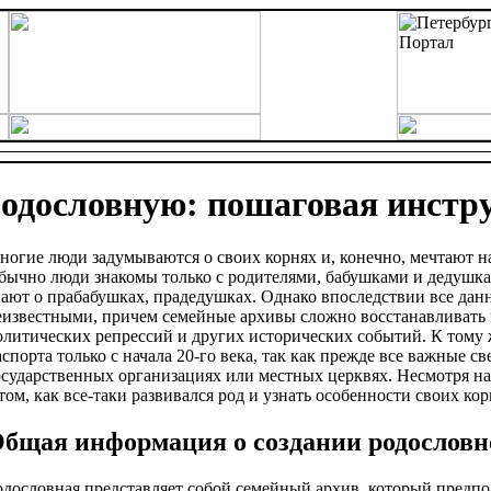
родословную: пошаговая инстр
ногие люди задумываются о своих корнях и, конечно, мечтают н
бычно люди знакомы только с родителями, бабушками и дедушка
нают о прабабушках, прадедушках. Однако впоследствии все дан
еизвестными, причем семейные архивы сложно восстанавливать 
олитических репрессий и других исторических событий. К тому
аспорта только с начала 20-го века, так как прежде все важные 
осударственных организациях или местных церквях. Несмотря на
 том, как все-таки развивался род и узнать особенности своих кор
бщая информация о создании родословн
одословная представляет собой семейный архив, который предпо