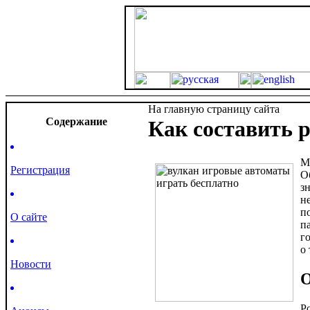
На главную страницу сайта
Cодержание
Как составить 
М
Регистрация
О
з
н
п
О сайте
п
г
о
Новости
О
Р