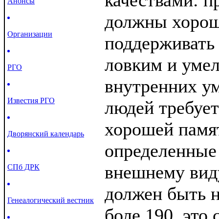
качествами: п
Анонсы
должны хорош
Организации
поддерживать 
ловким и уме
РГО
внутренних у
Известия РГО
людей требует
хорошей памят
Дворянский календарь
определенные 
внешнему виду
СПб ДРК
должен быть н
Генеалогический вестник
боле 190, это 