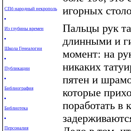
игорных столо
СПб народный некрополь
Пальцы рук т
Из глубины времен
длинными и г
Школа Генеалогии
момент: на ру
никаких тату
Публикации
пятен и шрам
Библиография
которые прих
поработать в 
Библиотека
задерживаются
Персоналия