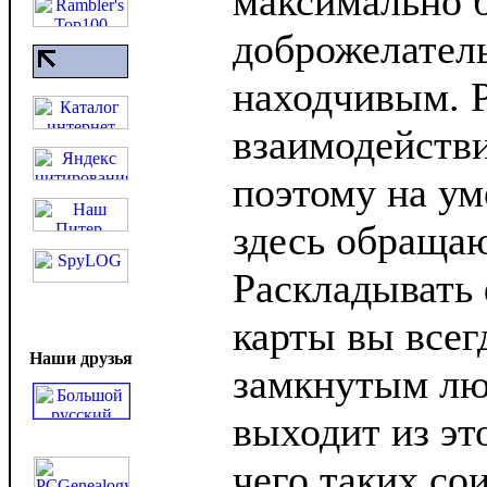
максимально 
доброжелател
находчивым. Р
взаимодействи
поэтому на ум
здесь обраща
Раскладывать 
карты вы всегд
Наши друзья
замкнутым лю
выходит из это
чего таких со