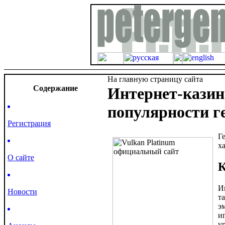
На главную страницу сайта
Cодержание
Интернет-казин
популярности г
Регистрация
Г
х
О сайте
К
И
Новости
т
э
и
у