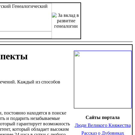
спекты
ечений. Каждый из способов
и, постоянно находятся в поиске
Сайты портала
ить и подарить незабываемые
который гарантирует возможность
Люди Великого Княжества
нтент, который обладает высоким
Рассказ о Дубовиках
ежиме 24 часа в сутки с любого