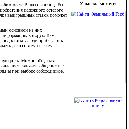
У нас вы можете:
в любом месте Вашего жилища был
риобретения надежного сетевого
очка выигрышных ставок поможет
мый основной из них -
ся информация, которую Вам
е недостатки, люди прибегают к
иметь дело совсем не с тем
ьную роль. Можно общаться
 опасность завязать общение и с
ельны при выборе собеседников.