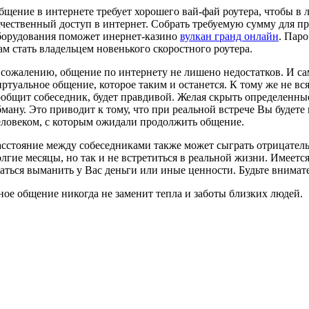
бщение в интернете требует хорошего вай-фай роутера, чтобы 
ачественный доступ в интернет. Собрать требуемую сумму для п
борудования поможет инернет-казино
вулкан гранд онлайн
. Пар
ам стать владельцем новенького скоростного роутера.
 сожалению, общение по интернету не лишено недостатков. И са
иртуальное общение, которое таким и останется. К тому же не в
ообщит собеседник, будет правдивой. Желая скрыть определенны
бману. Это приводит к тому, что при реальной встрече Вы будете 
еловеком, с которым ожидали продолжить общение.
асстояние между собеседниками также может сыграть отрицател
олгие месяцы, но так и не встретиться в реальной жизни. Имеется
ться выманить у Вас деньги или иные ценности. Будьте внимат
ьное общение никогда не заменит тепла и заботы близких людей.