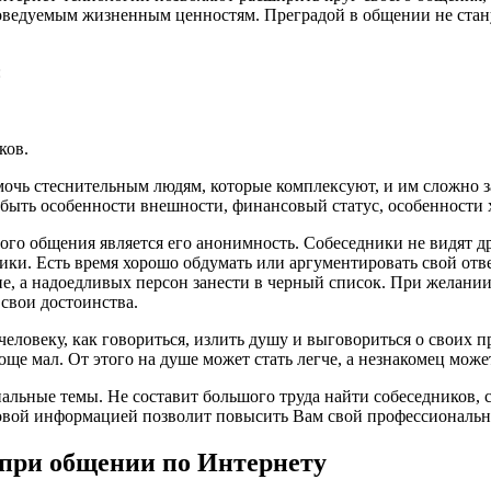
оведуемым жизненным ценностям. Преградой в общении не стан
:
ков.
очь стеснительным людям, которые комплексуют, и им сложно за
быть особенности внешности, финансовый статус, особенности х
го общения является его анонимность. Собеседники не видят др
ики. Есть время хорошо обдумать или аргументировать свой от
, а надоедливых персон занести в черный список. При желании
 свои достоинства.
еловеку, как говориться, излить душу и выговориться о своих п
юще мал. От этого на душе может стать легче, а незнакомец мож
альные темы. Не составит большого труда найти собеседников, 
овой информацией позволит повысить Вам свой профессиональн
 при общении по Интернету