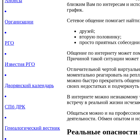
Анонсы
близким Вам по интересам и исп
график.
Сетевое общение помогает найти
Организации
друзей;
вторую половинку;
просто приятных собеседни
РГО
Общение по интернету может пом
Причиной такой ситуации может 
Известия РГО
Отличительной чертой виртуально
моментально реагировать на репл
можно быстро прекратить общение
Дворянский календарь
своих недостатках и подчеркнуть
В интернете можно незнакомому ч
встречу в реальной жизни исчеза
СПб ДРК
Общаться можно и на профессион
деятельности. Обмен опытом и н
Генеалогический вестник
Реальные опасности