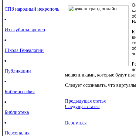
О
СПб народный некрополь
к
о
В
Из глубины времен
К
в
с
о
Школа Генеалогии
ч
Р
д
Публикации
мошенниками, которые будут пыта
Следует осознавать, что виртуал
Библиография
Предыдущая статья
Следущая статья
Библиотека
Вернуться
Персоналия