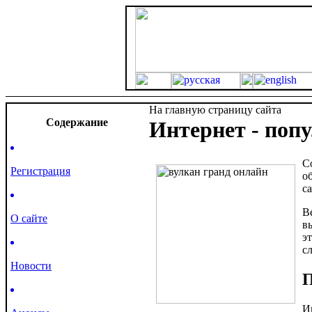
На главную страницу сайта
Cодержание
Интернет - поп
С
Регистрация
о
с
В
О сайте
в
э
с
Новости
П
И