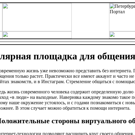
улярная площадка для общени
овременную жизнь уже невозможно представить без интернета. 
бщения только растет. Практически все имеют аккаунт и часто не
айтах знакомств, и в Инстаграм. Стремление общаться с помощью
едь жизнь современного человека содержит определенную долю о
ыход «в люди» на выходные. Наверняка каждому знакомо такое 
тому наше окружение устоялось, и с годами познакомиться с нов
ложнее. В этом случает можно обратиться к помощи интернета.
оложительные стороны виртуального о
нтернет-технологии позволяют расширить круг своего общения, з