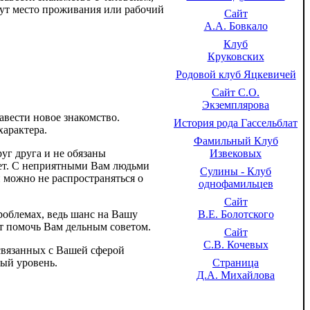
ут место проживания или рабочий
Сайт
А.А. Бовкало
Клуб
Круковских
Родовой клуб Яцкевичей
Сайт С.О.
Экземплярова
вести новое знакомство.
История рода Гассельблат
арактера.
Фамильный Клуб
Извековых
уг друга и не обязаны
вет. С неприятными Вам людьми
Сулины - Клуб
 можно не распространяться о
однофамильцев
Сайт
В.Е. Болотского
роблемах, ведь шанс на Вашу
ет помочь Вам дельным советом.
Сайт
С.В. Кочевых
связанных с Вашей сферой
Страница
ый уровень.
Д.А. Михайлова