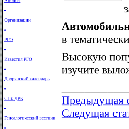
Анонсы
Организации
Автомобильн
в тематическ
РГО
Высокую попу
Известия РГО
изучите выло
Дворянский календарь
___________
Предыдущая с
СПб ДРК
Следущая ста
Генеалогический вестник