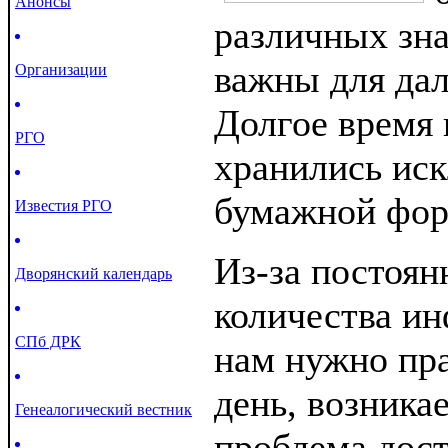
Анонсы
различных зна
важны для дал
Организации
Долгое время 
РГО
хранились ис
бумажной фор
Известия РГО
Из-за постоян
Дворянский календарь
количества ин
СПб ДРК
нам нужно пр
день, возника
Генеалогический вестник
проблема дост