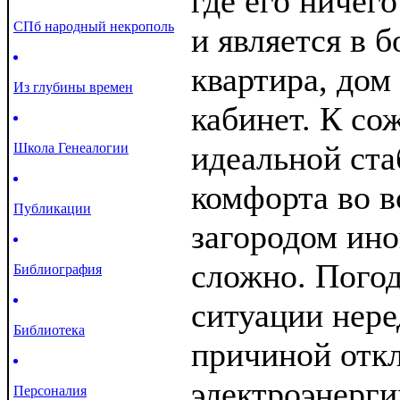
где его ничего
СПб народный некрополь
и является в 
квартира, дом
Из глубины времен
кабинет. К со
идеальной ст
Школа Генеалогии
комфорта во в
Публикации
загородом ино
сложно. Погод
Библиография
ситуации нере
Библиотека
причиной отк
электроэнерги
Персоналия