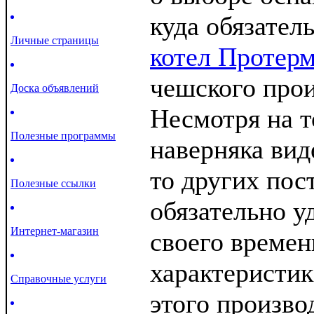
куда обязател
Личные страницы
котел Протер
чешского прои
Доска объявлений
Несмотря на т
Полезные программы
наверняка вид
то других пос
Полезные ссылки
обязательно у
Интернет-магазин
своего времен
характеристи
Справочные услуги
этого произво