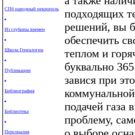
а также налич
СПб народный некрополь
подходящих т
решений, вы б
Из глубины времен
обеспечить св
теплом и горя
Школа Генеалогии
буквально 365 
Публикации
завися при это
коммунальной
Библиография
подачей газа 
Библиотека
проблему, сам
о выборе осна
Персоналия