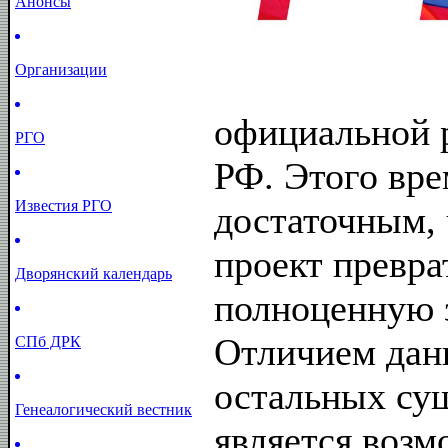
Анонсы
Организации
официальной 
РГО
РФ. Этого вре
Известия РГО
достаточным,
проект превра
Дворянский календарь
полноценную з
Отличием дан
СПб ДРК
остальных с
Генеалогический вестник
является возм