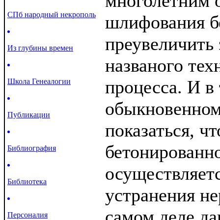
многолетним 
СПб народный некрополь
шлифования б
преувеличить
Из глубины времен
названого тех
процесса. И в 
Школа Генеалогии
обыкновенном
Публикации
показаться, ч
бетонированн
Библиография
осуществляет
Библиотека
устранения не
самом деле да
Персоналия