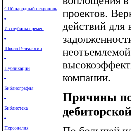
воплощения в 
СПб народный некрополь
проектов. Ве
действий для 
Из глубины времен
задолженности
неотъемлемой
Школа Генеалогии
высокоэффект
Публикации
компании.
Библиография
Причины п
дебиторской
Библиотека
По большей ч
Персоналия