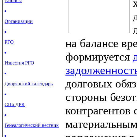
Анонсы
Организации
на балансе вр
РГО
формируется
Известия РГО
задолженност
долговых обяз
Дворянский календарь
стороны безо
СПб ДРК
контрагентов 
материальным
Генеалогический вестник