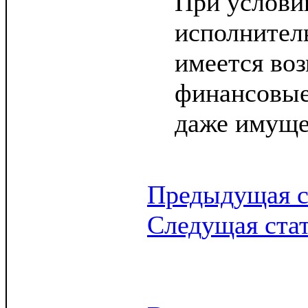
При услови
исполнител
имеется во
финансовые
даже имуще
Предыдущая с
Следущая ста