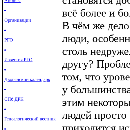
становятся доб
Анонсы
всё более и б
Организации
В чём же дел
люди, особенн
РГО
столь недруж
Известия РГО
другу? Пробле
том, что уров
Дворянский календарь
у большинства
этим некоторы
СПб ДРК
людей просто 
Генеалогический вестник
приходится ис