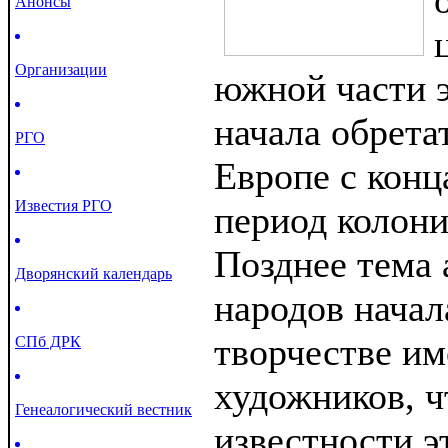
Анонсы
Организации
южной части э
начала обрета
РГО
Европе с конц
Известия РГО
период колони
Позднее тема
Дворянский календарь
народов начал
творчестве и
СПб ДРК
художников, ч
Генеалогический вестник
известности э