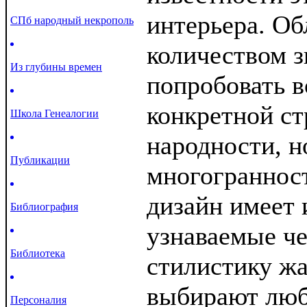
интерьера. Об
СПб народный некрополь
количеством 
Из глубины времен
попробовать в
конкретной с
Школа Генеалогии
народности, н
Публикации
многограннос
дизайн имеет 
Библиография
узнаваемые че
Библиотека
стилистику ж
выбирают люб
Персоналия