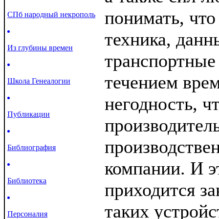
понимать, что
СПб народный некрополь
техника, данн
Из глубины времен
транспортные 
течением врем
Школа Генеалогии
негодность, ч
Публикации
производитель
производстве
Библиография
компании. И эт
Библиотека
приходится з
таких устройс
Персоналия