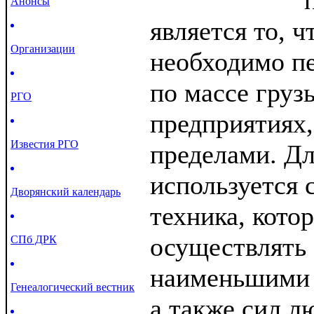
Анонсы
является то, ч
Организации
необходимо п
по массе груз
РГО
предприятиях, 
Известия РГО
пределами. Дл
используется 
Дворянский календарь
техника, кото
осуществлять 
СПб ДРК
наименьшими 
Генеалогический вестник
а также сил л