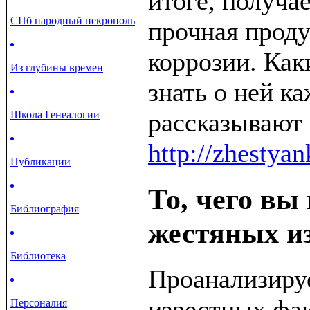
итоге, получа
СПб народный некрополь
прочная проду
коррозии. Как
Из глубины времен
знать о ней к
рассказывают
Школа Генеалогии
http://zhestyan
Публикации
То, чего вы 
Библиография
жестяных и
Библиотека
Проанализиру
известных фак
Персоналия