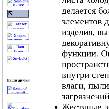
делается б
элементов 
изделия, в
декоративн
функции. О
пространств
внутри стен
Наши друзья
влаги, пыли
загрязнений
Жестяные в