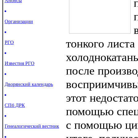
Анонсы
Организации
тонкого листа
РГО
холоднокатан
Известия РГО
после произво
восприимчивы 
Дворянский календарь
этот недостат
СПб ДРК
помощью спец
с помощью цин
Генеалогический вестник