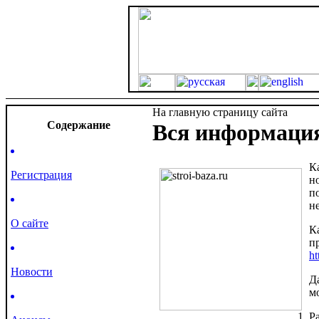
На главную страницу сайта
Cодержание
Вся информация
К
Регистрация
н
п
н
О сайте
К
п
ht
Новости
Д
м
Р