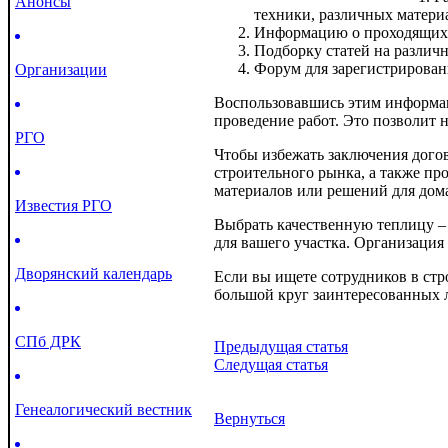
Анонсы
техники, различных матери
Информацию о проходящих 
Подборку статей на различ
Форум для зарегистрирован
Организации
Воспользовавшись этим информац
проведение работ. Это позволит 
РГО
Чтобы избежать заключения дого
строительного рынка, а также пр
материалов или решений для дома
Известия РГО
Выбрать качественную теплицу –
для вашего участка. Организация
Дворянский календарь
Если вы ищете сотрудников в стр
большой круг заинтересованных 
СПб ДРК
Предыдущая статья
Следущая статья
Генеалогический вестник
Вернуться