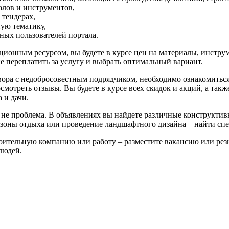
алов и инструментов,
тендерах,
ную тематику,
ных пользователей портала.
ионным ресурсом, вы будете в курсе цен на материалы, инстр
не переплатить за услугу и выбрать оптимальный вариант.
вора с недобросовестным подрядчиком, необходимо ознакомитьс
осмотреть отзывы. Вы будете в курсе всех скидок и акций, а та
 и дачи.
 не проблема. В объявлениях вы найдете различные конструкти
 зоны отдыха или проведение ландшафтного дизайна – найти сп
оительную компанию или работу – разместите вакансию или рез
людей.