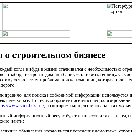
 о строительном бизнесе
аждый когда-нибудь в жизни сталкивался с необходимостью отре
овый забор, построить дом или баню, установить теплицу. Самост
оэтому остро встает проблема поиска компании, которая произве
едорого.
ак правило, для поиска необходимой информации используется 
рактически все. Но целесообразнее посетить специализированны
tps://www.stroi-baza.ru/
, на котором сконцентрирована вся нужна
анный информационный ресурс будет интересен и заказчикам, и 
ожно найти:
азличные объявления, касающиеся проведения демонтажа, строит