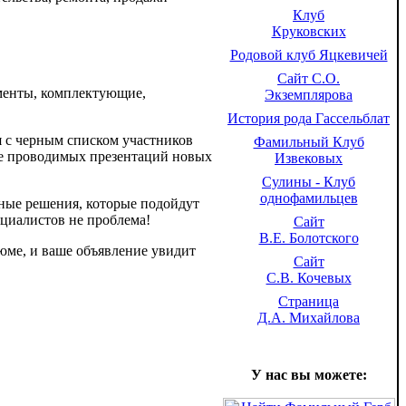
Клуб
Круковских
Родовой клуб Яцкевичей
Сайт С.О.
ументы, комплектующие,
Экземплярова
История рода Гассельблат
я с черным списком участников
Фамильный Клуб
кже проводимых презентаций новых
Извековых
Сулины - Клуб
однофамильцев
вные решения, которые подойдут
ециалистов не проблема!
Сайт
В.Е. Болотского
юме, и ваше объявление увидит
Сайт
С.В. Кочевых
Страница
Д.А. Михайлова
У нас вы можете: