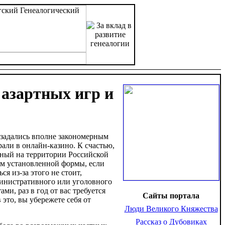
 азартных игр и
 задались вполне закономерным
рали в онлайн-казино. К счастью,
нный на территории Российской
ом установленной формы, если
я из-за этого не стоит,
министративного или уголовного
ми, раз в год от вас требуется
Сайты портала
это, вы убережете себя от
Люди Великого Княжества
Рассказ о Дубовиках