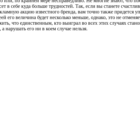
нно или, по крайней мере несправедливо. Не многие знают, что 
ет в себе куда больше трудностей. Так, если вы станете счастл
екламную акцию известного бренда, вам точно также придется у
еей его величина будет несколько меньше, однако, это не отменяе
ить, что единственным, кто выиграл во всех этих случаях станов
а нарушать его ни в коем случае нельзя.