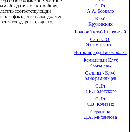
победа во всевозможных частных
Сайт
ивым обладателем автомобиля,
А.А. Бовкало
платить соответствующий
т того факта, что налог должен
Клуб
ится государство, однако,
Круковских
Родовой клуб Яцкевичей
Сайт С.О.
Экземплярова
История рода Гассельблат
Фамильный Клуб
Извековых
Сулины - Клуб
однофамильцев
Сайт
В.Е. Болотского
Сайт
С.В. Кочевых
Страница
Д.А. Михайлова