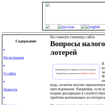
На главную страницу сайта
Cодержание
Вопросы налого
лотерей
Регистрация
В
в
з
О сайте
Ф
и
ведь, уплатив вполне приемлемую
преследования. Например, если в
Новости
подача декларации в соответству
проблем вытекающих из интереса 