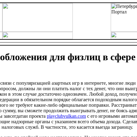
обложения для физлиц в сфере
 связи с популяризацией азартных игр в интернете, многие люди
опросом, должны ли они платить налог с тех денег, что они выиг
акон в этом случае достаточно однозначен. Любой доход, получе
едерации в обязательном порядке облагается подоходным налог
ного не требуют какие-либо официальные поправки. Расстраиватьс
 сумму, вы сможете продолжить выигрывать денег, не боясь ад
ы завсегдатаи проекта
playclubvulkan.com
с его игровыми автомата
ющие надзорные органы с указанием всего объема дохода. Сделав 
налоговых служб. В частности, это касается выезда заграницу.