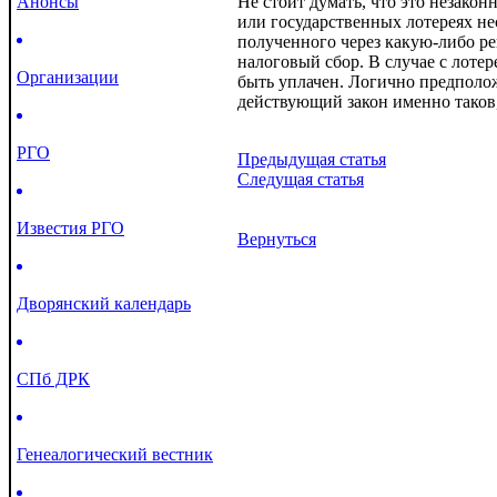
Анонсы
Не стоит думать, что это незако
или государственных лотереях нес
полученного через какую-либо р
налоговый сбор. В случае с лотер
Организации
быть уплачен. Логично предполож
действующий закон именно таков, 
РГО
Предыдущая статья
Следущая статья
Известия РГО
Вернуться
Дворянский календарь
СПб ДРК
Генеалогический вестник