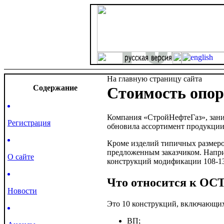
На главную страницу сайта
Cодержание
Стоимость опор
Компания «СтройНефтеГаз», зани
Регистрация
обновила ассортимент продукции,
Кроме изделий типичных размеро
предложенным заказчиком. Напр
О сайте
конструкций модификации 108-1
Что относится к ОСТ
Новости
Это 10 конструкций, включающи
ВП;