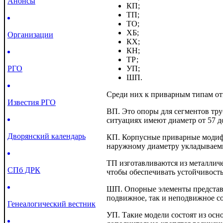
Анонсы
КП;
ТП;
ТО;
ХБ;
Организации
КХ;
КН;
ТР;
РГО
УП;
ШП.
Среди них к приварным типам от
Известия РГО
ВП. Это опоры для сегментов тру
ситуациях имеют диаметр от 57 д
Дворянский календарь
КП. Корпусные приварные модиф
наружному диаметру укладываемы
ТП изготавливаются из металличе
СПб ДРК
чтобы обеспечивать устойчивост
ШП. Опорные элементы представл
подвижное, так и неподвижное с
Генеалогический вестник
УП. Такие модели состоят из осн