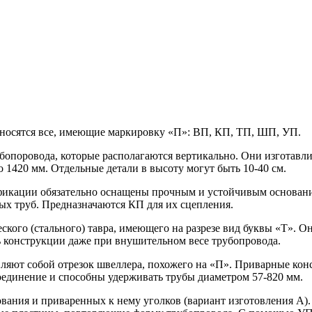
носятся все, имеющие маркировку «П»: ВП, КП, ТП, ШП, УП.
бопоровода, которые располагаются вертикально. Они изготавли
о 1420 мм. Отдельные детали в высоту могут быть 10-40 см.
икации обязательно оснащены прочным и устойчивым основани
х труб. Предназначаются КП для их сцепления.
ского (стального) тавра, имеющего на разрезе вид буквы «Т». О
ь конструкции даже при внушительном весе трубопровода.
яют собой отрезок швеллера, похожего на «П». Приварные конс
оединение и способны удерживать трубы диаметром 57-820 мм.
ования и приваренных к нему уголков (вариант изготовления А). 