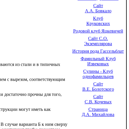
Сайт
А.А. Бовкало
Клуб
Круковских
Родовой клуб Яцкевичей
Сайт С.О.
Экземплярова
История рода Гассельблат
Фамильный Клуб
Извековых
ваются из стали и в типичных
Сулины - Клуб
однофамильцев
ем с вырезом, соответствующим
Сайт
В.Е. Болотского
ни достаточно прочны для того,
Сайт
С.В. Кочевых
Страница
трукции могут иметь как
Д.А. Михайлова
В случае варианта Б к ним сверху