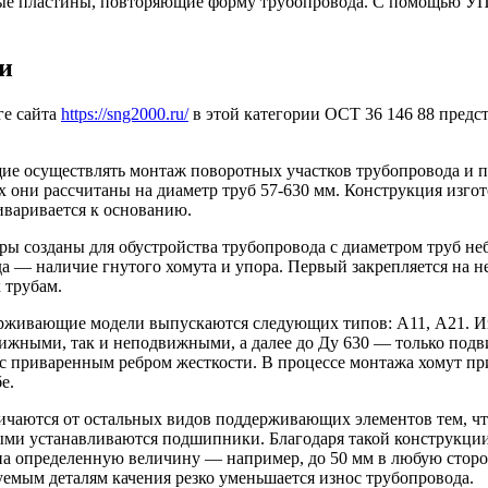
ные пластины, повторяющие форму трубопровода. С помощью У
и
ге сайта
https://sng2000.ru/
в этой категории ОСТ 36 146 88 пред
ие осуществлять монтаж поворотных участков трубопровода и п
х они рассчитаны на диаметр труб 57-630 мм. Конструкция изгот
иваривается к основанию.
ы созданы для обустройства трубопровода с диаметром труб не
да — наличие гнутого хомута и упора. Первый закрепляется на н
 трубам.
живающие модели выпускаются следующих типов: А11, А21. Из
вижными, так и неподвижными, а далее до Ду 630 — только под
 с приваренным ребром жесткости. В процессе монтажа хомут пр
е.
чаются от остальных видов поддерживающих элементов тем, чт
ми устанавливаются подшипники. Благодаря такой конструкции
на определенную величину — например, до 50 мм в любую стор
емым деталям качения резко уменьшается износ трубопровода.