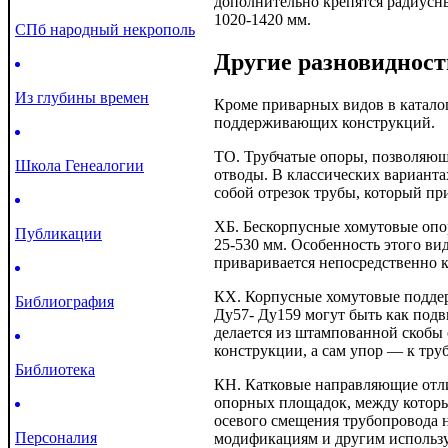
дополнительно крепятся радиус
1020-1420 мм.
СПб народный некрополь
Другие разновидност
Из глубины времен
Кроме приварных видов в катало
поддерживающих конструкций.
ТО. Трубчатые опоры, позволяющ
Школа Генеалогии
отводы. В классических варианта
собой отрезок трубы, который пр
ХБ. Бескорпусные хомутовые опор
Публикации
25-530 мм. Особенность этого ви
приваривается непосредственно к
КХ. Корпусные хомутовые поддер
Библиография
Ду57- Ду159 могут быть как под
делается из штампованной скобы
конструкции, а сам упор — к труб
Библиотека
КН. Катковые направляющие отли
опорных площадок, между которы
осевого смещения трубопровода 
Персоналия
модификациям и другим использу