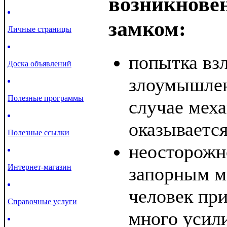
возникнове
замком:
Личные страницы
попытка вз
Доска объявлений
злоумышлен
Полезные программы
случае мех
оказываетс
Полезные ссылки
неосторожн
Интернет-магазин
запорным м
человек пр
Справочные услуги
много усил