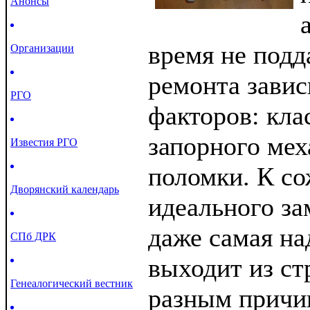
Анонсы
время не подд
Организации
ремонта завис
РГО
факторов: кла
запорного ме
Известия РГО
поломки. К с
Дворянский календарь
идеального за
даже самая на
СПб ДРК
выходит из ст
Генеалогический вестник
разным причи