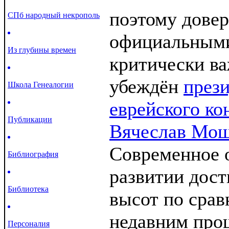
поэтому дове
СПб народный некрополь
официальными
Из глубины времен
критически в
убеждён
през
Школа Генеалогии
еврейского ко
Публикации
Вячеслав Мош
Современное 
Библиография
развитии дост
Библиотека
высот по срав
недавним про
Персоналия