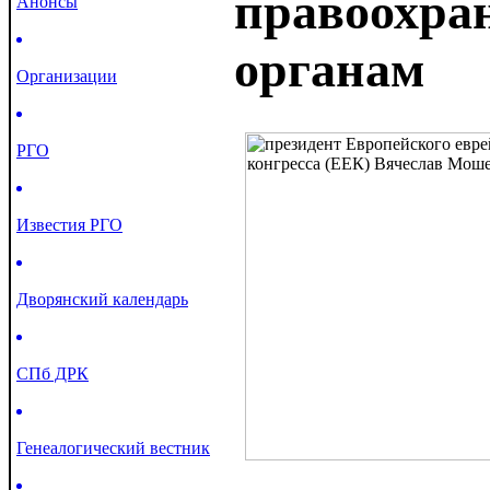
правоохра
Анонсы
органам
Организации
РГО
Известия РГО
Дворянский календарь
СПб ДРК
Генеалогический вестник