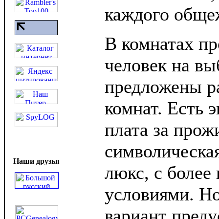
каждого обще
В комнатах п
человек на вы
предложены р
комнат. Есть э
плата за прож
символическая
Наши друзья
люкс, с боле
условиями. Н
вариант преду