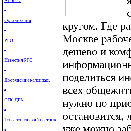
Анонсы
Организации
кругом. Где р
Москве рабоч
РГО
дешево и ком
Известия РГО
информационн
поделиться и
Дворянский календарь
всех общежит
нужно по прие
СПб ДРК
остановится,
Генеалогический вестник
уже можно за