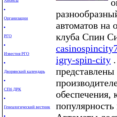
о
Анонсы
разнообразны
Организации
автоматов на 
клуба Спин Си
РГО
casinospincity
Известия РГО
igry-spin-city
.
представлены
Дворянский календарь
производител
СПб ДРК
обеспечения, 
популярность 
Генеалогический вестник