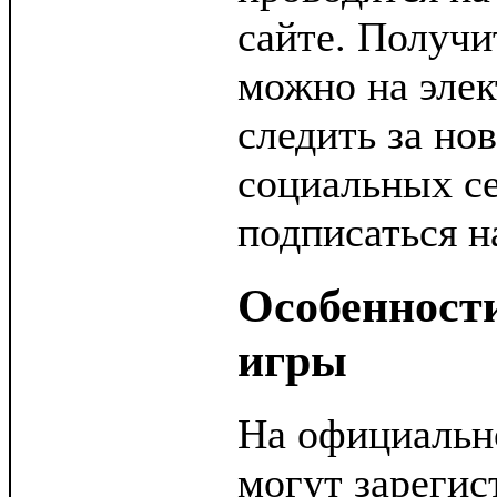
сайте. Получи
можно на эле
следить за но
социальных с
подписаться н
Особенност
игры
На официальн
могут зарегис