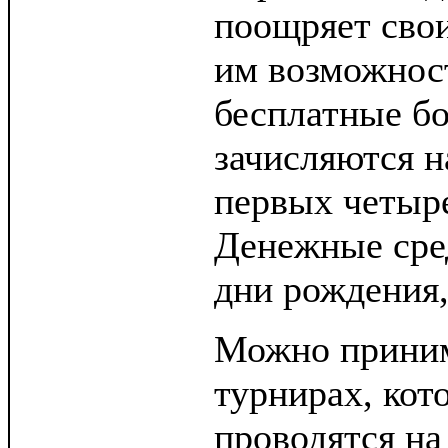
поощряет свои
им возможнос
бесплатные б
зачисляются н
первых четыре
Денежные сред
дни рождения,
Можно приним
турнирах, кот
проводятся н