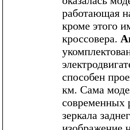
оказалась моде
работающая на
кроме этого и
кроссовера.
А
укомплектов
электродвигате
способен прое
км. Сама моде
современных 
зеркала задне
изображение 