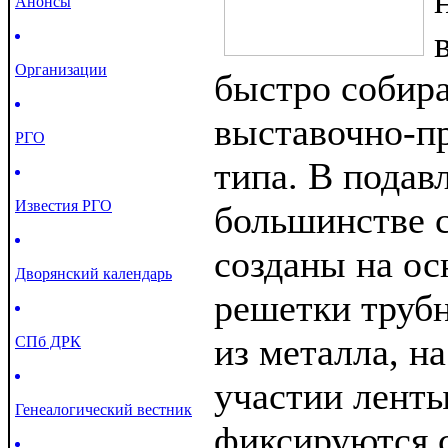
Анонсы
Организации
быстро собир
выставочно-п
РГО
типа. В пода
Известия РГО
большинстве 
созданы на о
Дворянский календарь
решетки трубн
из металла, н
СПб ДРК
участии ленты
Генеалогический вестник
фиксируются 