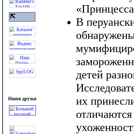
«Принцесса
В перуанск
обнаружен
мумифицир
замороженн
детей разно
Исследовате
их принесли
Наши друзья
отличаются
ухоженность