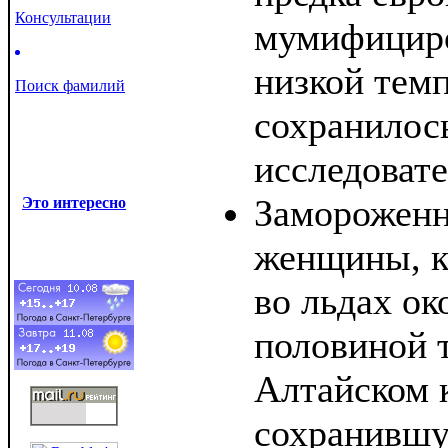
Консультации
мумифициро
низкой тем
Поиск фамилий
сохранилос
исследоват
Замороженн
Это интересно
женщины, к
во льдах ок
половиной т
Алтайском 
сохранившу