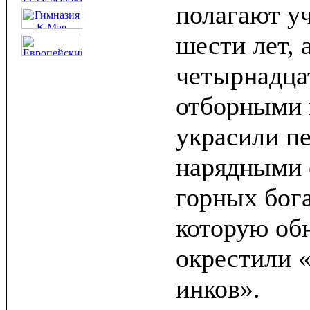
полагают уч
шести лет, 
четырнадца
отборными 
украсили п
нарядными 
горных бог
которую об
окрестили 
инков».