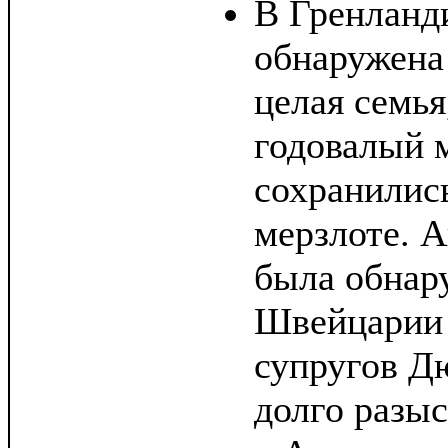
В Гренланд
обнаружена
целая семья
годовалый 
сохранились
мерзлоте. 
была обнар
Швейцарии 
супругов Д
долго разы