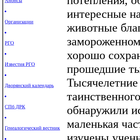
потепления, 
Анонсы
интересные н
Организации
животные бла
замороженном
РГО
хорошо сохран
Известия РГО
прошедшие ты
Тысячелетние
Дворянский календарь
таинственного 
обнаружили ис
СПб ДРК
маленькая час
Генеалогический вестник
изучены ученн