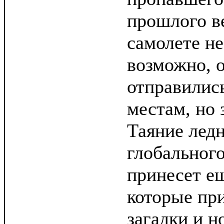
прошлого в
самолете не
возможно, о
отправилис
местам, но 
Таяние ледн
глобальног
принесет е
которые при
загадки и 