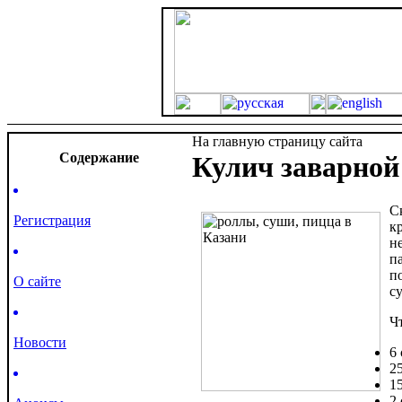
На главную страницу сайта
Cодержание
Кулич заварной
С
Регистрация
к
н
п
п
О сайте
с
Ч
Новости
6
2
15
2