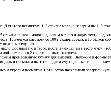
а. Для этого вскипятим 1, 5 стакана молока, заварим им 1, 5 ст
5 стакана теплого молока, добавим в тесто и дадим тесту поднят
ков. 15 желтков разотрем со 100 г сахара добела, а 15 белков со
у подняться еще раз.
масло, добавим его в тесто, постепенно сыпем в тесто муку, что
и добавим в него 2 горсти промытого изюма.
оложим промасленную бумагу для выпечки. Выложим в формы те
ндаль и посыпаем им тесто, дадим ему подняться и и выпекаем 
ью и украсим посыпкой. Вот и готов пасхальный заварной кули