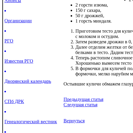
Анонсы
2 горсти изюма,
150 г сахара,
50 г дрожжей,
Организации
1 горсть миндаля.
Приготовим тесто для кулич
с молоком и остудим.
РГО
Затем разведем дрожжи в 0, 
Далее отделим желтки от бел
белками в тесто. Дадим тест
Теперь растопим сливочное 
Известия РГО
Хорошенько вымесем тесто 
В формочки для куличей п
формочки, мелко нарубим ми
Дворянский календарь
Остывшие куличи обмажем глазур
Предыдущая статья
СПб ДРК
Следущая статья
Вернуться
Генеалогический вестник