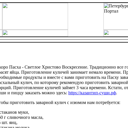
коро Пасха - Светлое Христово Воскресение. Традиционно все го
расят яйца. Приготовление куличей занимает немало времени. П
еобходимые продукты и вместе с вами приготовить на Пасху зав
асхальный кулич, по которому рекомендую приготовить заварной
орций. Приготовление куличей займет 3 часа времени. Кстати, о
уши и пиццу заказать можно здесь:
https://казантип-суши.рф
.
тобы приготовить заварной кулич с изюмом нам потребуется:
 стаканов муки,
50 г сливочного масла,
 шт. яиц,
 стакана молока,