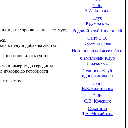
Сайт
А.А. Бовкало
Клуб
Круковских
акана муки, хорошо размешаем муку
Родовой клуб Яцкевичей
Сайт С.О.
ься.
Экземплярова
бьем в пену и добавим желтки с
История рода Гассельблат
бы оно получилось густое.
Фамильный Клуб
Извековых
сто примерно до середины
Сулины - Клуб
в духовке до готовности.
однофамильцев
ч с изюмом.
Сайт
В.Е. Болотского
Сайт
С.В. Кочевых
Страница
Д.А. Михайлова