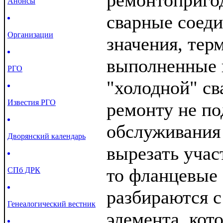
ремонтоприго
Анонсы
сварные соеди
Организации
значения, тер
выполненные
РГО
"холодной" св
Известия РГО
ремонту не по
обслуживания
Дворянский календарь
вырезать учас
то фланцевые
СПб ДРК
разбираются с
Генеалогический вестник
элемента, кот