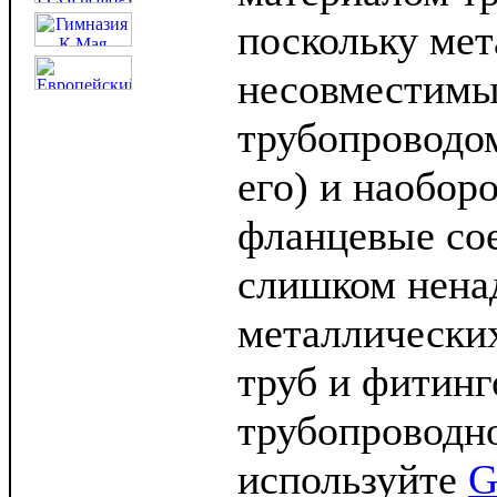
поскольку ме
несовместимы
трубопроводом
его) и наобор
фланцевые со
слишком нена
металлических
труб и фитинг
трубопроводн
используйте
G