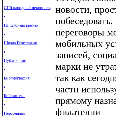
новости, прос
СПб народный некрополь
побеседовать,
Из глубины времен
переговоры м
мобильных уст
Школа Генеалогии
записей, соци
Публикации
марки не утра
так как сегод
Библиография
части использ
Библиотека
прямому назна
филателии –
Персоналия