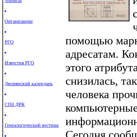
Анонсы
Организации
помощью марк
РГО
адресатам. Ко
Известия РГО
этого атрибут
снизилась, так
Дворянский календарь
человека про
компьютерные
СПб ДРК
информационн
Генеалогический вестник
Сегодня сооб